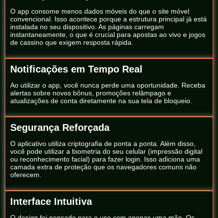
O app consome menos dados móveis do que o site móvel
convencional. Isso acontece porque a estrutura principal já está
instalada no seu dispositivo. As páginas carregam
instantaneamente, o que é crucial para apostas ao vivo e jogos
de cassino que exigem resposta rápida.
Notificações em Tempo Real
Ao utilizar o app, você nunca perde uma oportunidade. Receba
alertas sobre novos bônus, promoções relâmpago e
atualizações de conta diretamente na sua tela de bloqueio.
Segurança Reforçada
O aplicativo utiliza criptografia de ponta a ponta. Além disso,
você pode utilizar a biometria do seu celular (impressão digital
ou reconhecimento facial) para fazer login. Isso adiciona uma
camada extra de proteção que os navegadores comuns não
oferecem.
Interface Intuitiva
O design foi pensado para o uso com apenas uma mão. Os