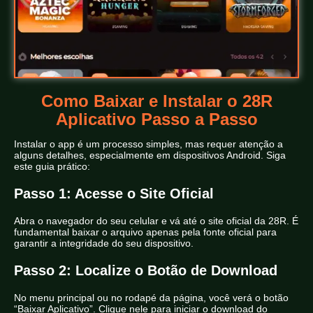
Como Baixar e Instalar o 28R
Aplicativo Passo a Passo
Instalar o app é um processo simples, mas requer atenção a
alguns detalhes, especialmente em dispositivos Android. Siga
este guia prático:
Passo 1: Acesse o Site Oficial
Abra o navegador do seu celular e vá até o site oficial da 28R. É
fundamental baixar o arquivo apenas pela fonte oficial para
garantir a integridade do seu dispositivo.
Passo 2: Localize o Botão de Download
No menu principal ou no rodapé da página, você verá o botão
“Baixar Aplicativo”. Clique nele para iniciar o download do