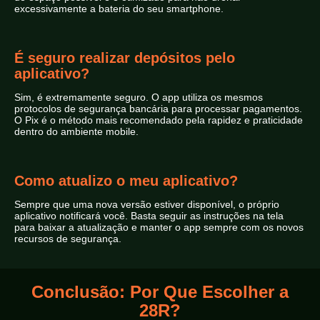
excessivamente a bateria do seu smartphone.
É seguro realizar depósitos pelo
aplicativo?
Sim, é extremamente seguro. O app utiliza os mesmos
protocolos de segurança bancária para processar pagamentos.
O Pix é o método mais recomendado pela rapidez e praticidade
dentro do ambiente mobile.
Como atualizo o meu aplicativo?
Sempre que uma nova versão estiver disponível, o próprio
aplicativo notificará você. Basta seguir as instruções na tela
para baixar a atualização e manter o app sempre com os novos
recursos de segurança.
Conclusão: Por Que Escolher a
28R?