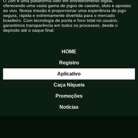
O 28R é uma plataforma líder em entretenimento digital,
oferecendo uma vasta gama de jogos de cassino, slots e apostas
ao vivo. Nossa missão é proporcionar uma experiência de jogo
segura, rápida e extremamente divertida para o mercado
brasileiro. Com tecnologia de ponta e foco total no usuário,
garantimos transparência em todos os processos, desde o
depósito até o saque final.
HOME
Registro
Aplicativo
Caça Níqueis
Promoções
Notícias