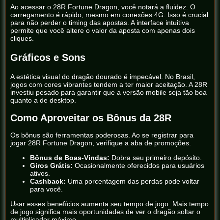
Ao acessar o 28R Fortune Dragon, você notará a fluidez. O
carregamento é rápido, mesmo em conexões 4G. Isso é crucial
para não perder o timing das apostas. A interface intuitiva
permite que você altere o valor da aposta com apenas dois
cliques.
Gráficos e Sons
A estética visual do dragão dourado é impecável. No Brasil,
jogos com cores vibrantes tendem a ter maior aceitação. A 28R
investiu pesado para garantir que a versão mobile seja tão boa
quanto a de desktop.
Como Aproveitar os Bônus da 28R
Os bônus são ferramentas poderosas. Ao se registrar para
jogar 28R Fortune Dragon, verifique a aba de promoções.
Bônus de Boas-Vindas:
Dobra seu primeiro depósito.
Giros Grátis:
Ocasionalmente oferecidos para usuários
ativos.
Cashback:
Uma porcentagem das perdas pode voltar
para você.
Usar esses benefícios aumenta seu tempo de jogo. Mais tempo
de jogo significa mais oportunidades de ver o dragão soltar o
multiplicador máximo.