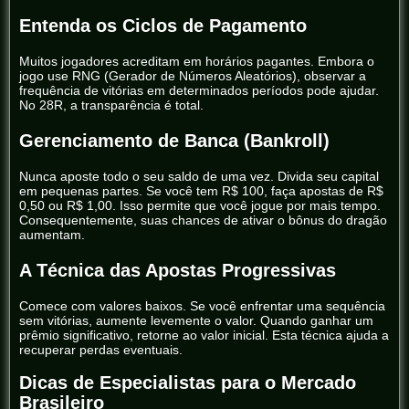
Entenda os Ciclos de Pagamento
Muitos jogadores acreditam em horários pagantes. Embora o
jogo use RNG (Gerador de Números Aleatórios), observar a
frequência de vitórias em determinados períodos pode ajudar.
No 28R, a transparência é total.
Gerenciamento de Banca (Bankroll)
Nunca aposte todo o seu saldo de uma vez. Divida seu capital
em pequenas partes. Se você tem R$ 100, faça apostas de R$
0,50 ou R$ 1,00. Isso permite que você jogue por mais tempo.
Consequentemente, suas chances de ativar o bônus do dragão
aumentam.
A Técnica das Apostas Progressivas
Comece com valores baixos. Se você enfrentar uma sequência
sem vitórias, aumente levemente o valor. Quando ganhar um
prêmio significativo, retorne ao valor inicial. Esta técnica ajuda a
recuperar perdas eventuais.
Dicas de Especialistas para o Mercado
Brasileiro