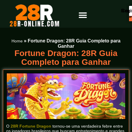
Regi
Cone
s
»
Fortune Dragon: 28R Guia Completo para
Home
Ganhar
Fortune Dragon: 28R Guia
Completo para Ganhar
O
28R Fortune Dragon
tornou-se uma verdadeira febre entre
os jogadores brasileiros que buscam entretenimento e grandes