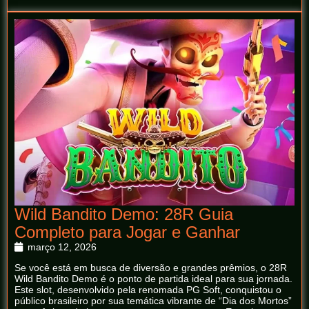
Wild Bandito Demo: 28R Guia
Completo para Jogar e Ganhar
março 12, 2026
Se você está em busca de diversão e grandes prêmios, o 28R
Wild Bandito Demo é o ponto de partida ideal para sua jornada.
Este slot, desenvolvido pela renomada PG Soft, conquistou o
público brasileiro por sua temática vibrante de “Dia dos Mortos”