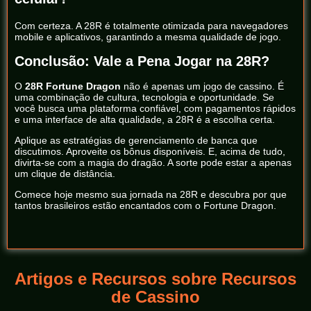
Com certeza. A 28R é totalmente otimizada para navegadores
mobile e aplicativos, garantindo a mesma qualidade de jogo.
Conclusão: Vale a Pena Jogar na 28R?
O
28R Fortune Dragon
não é apenas um jogo de cassino. É
uma combinação de cultura, tecnologia e oportunidade. Se
você busca uma plataforma confiável, com pagamentos rápidos
e uma interface de alta qualidade, a 28R é a escolha certa.
Aplique as estratégias de gerenciamento de banca que
discutimos. Aproveite os bônus disponíveis. E, acima de tudo,
divirta-se com a magia do dragão. A sorte pode estar a apenas
um clique de distância.
Comece hoje mesmo sua jornada na 28R e descubra por que
tantos brasileiros estão encantados com o Fortune Dragon.
Artigos e Recursos sobre Recursos
de Cassino