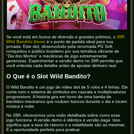
Se você está em busca de diversão e grandes prêmios, o
28R
Wild Bandito Demo
é o ponto de partida ideal para sua
jornada. Este slot, desenvolvido pela renomada PG Soft,
conquistou o público brasileiro por sua temática vibrante de
“Dia dos Mortos” e mecânicas de jogo extremamente
generosas. Experimentar a versão demo no 28R permite que
você entenda cada detalhe antes de apostar dinheiro real.
O Que é o Slot Wild Bandito?
O Wild Bandito é um jogo de vídeo slot de 5 rolos e 4 linhas. Ele
conta com o sistema de símbolos em cascata e multiplicadores
progressivos. A história gira em torno de uma banda de
bandidos mexicanos que roubam bancos durante o dia e tocam
música à noite.
No 28R, oferecemos uma visão detalhada sobre como esse
jogo funciona. A versão demo é idêntica à versão paga. Isso
significa que a taxa de retorno e a volatilidade são as mesmas.
É a oportunidade perfeita para praticar.