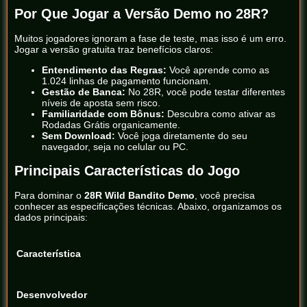
Por Que Jogar a Versão Demo no 28R?
Muitos jogadores ignoram a fase de teste, mas isso é um erro.
Jogar a versão gratuita traz benefícios claros:
Entendimento das Regras:
Você aprende como as
1.024 linhas de pagamento funcionam.
Gestão de Banca:
No 28R, você pode testar diferentes
níveis de aposta sem risco.
Familiaridade com Bônus:
Descubra como ativar as
Rodadas Grátis organicamente.
Sem Download:
Você joga diretamente do seu
navegador, seja no celular ou PC.
Principais Características do Jogo
Para dominar o
28R Wild Bandito Demo
, você precisa
conhecer as especificações técnicas. Abaixo, organizamos os
dados principais:
Característica
Desenvolvedor