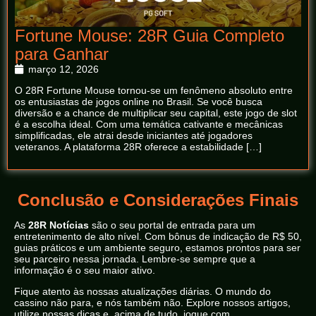
Fortune Mouse: 28R Guia Completo
para Ganhar
março 12, 2026
O 28R Fortune Mouse tornou-se um fenômeno absoluto entre
os entusiastas de jogos online no Brasil. Se você busca
diversão e a chance de multiplicar seu capital, este jogo de slot
é a escolha ideal. Com uma temática cativante e mecânicas
simplificadas, ele atrai desde iniciantes até jogadores
veteranos. A plataforma 28R oferece a estabilidade […]
Conclusão e Considerações Finais
As
28R Notícias
são o seu portal de entrada para um
entretenimento de alto nível. Com bônus de indicação de R$ 50,
guias práticos e um ambiente seguro, estamos prontos para ser
seu parceiro nessa jornada. Lembre-se sempre que a
informação é o seu maior ativo.
Fique atento às nossas atualizações diárias. O mundo do
cassino não para, e nós também não. Explore nossos artigos,
utilize nossas dicas e, acima de tudo, jogue com