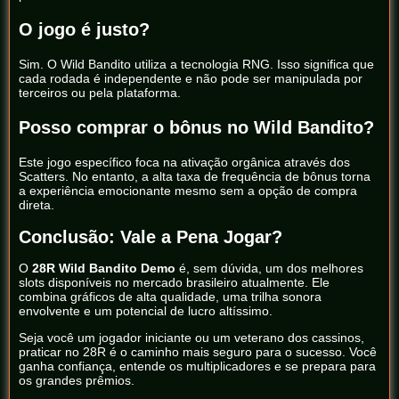
O jogo é justo?
Sim. O Wild Bandito utiliza a tecnologia RNG. Isso significa que
cada rodada é independente e não pode ser manipulada por
terceiros ou pela plataforma.
Posso comprar o bônus no Wild Bandito?
Este jogo específico foca na ativação orgânica através dos
Scatters. No entanto, a alta taxa de frequência de bônus torna
a experiência emocionante mesmo sem a opção de compra
direta.
Conclusão: Vale a Pena Jogar?
O
28R Wild Bandito Demo
é, sem dúvida, um dos melhores
slots disponíveis no mercado brasileiro atualmente. Ele
combina gráficos de alta qualidade, uma trilha sonora
envolvente e um potencial de lucro altíssimo.
Seja você um jogador iniciante ou um veterano dos cassinos,
praticar no 28R é o caminho mais seguro para o sucesso. Você
ganha confiança, entende os multiplicadores e se prepara para
os grandes prêmios.