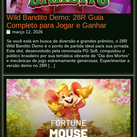
Wild Bandito Demo: 28R Guia
Completo para Jogar e Ganhar
março 12, 2026
Se você está em busca de diversão e grandes prêmios, o 28R
Wild Bandito Demo é o ponto de partida ideal para sua jornada.
Este slot, desenvolvido pela renomada PG Soft, conquistou o
público brasileiro por sua temática vibrante de “Dia dos Mortos”
e mecânicas de jogo extremamente generosas. Experimentar a
versão demo no 28R […]