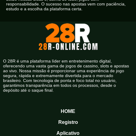
responsabilidade. O sucesso nas apostas vem com paciência,
estudo e a escolha da plataforma certa.
O 28R é uma plataforma líder em entretenimento digital,
oferecendo uma vasta gama de jogos de cassino, slots e apostas
ao vivo. Nossa missão é proporcionar uma experiência de jogo
segura, rápida e extremamente divertida para o mercado
brasileiro. Com tecnologia de ponta e foco total no usuário,
garantimos transparência em todos os processos, desde o
depósito até o saque final.
HOME
Registro
Aplicativo