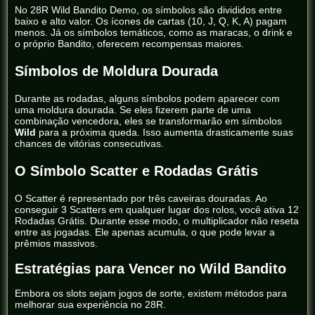
No 28R Wild Bandito Demo, os símbolos são divididos entre
baixo e alto valor. Os ícones de cartas (10, J, Q, K, A) pagam
menos. Já os símbolos temáticos, como as maracas, o drink e
o próprio Bandito, oferecem recompensas maiores.
Símbolos de Moldura Dourada
Durante as rodadas, alguns símbolos podem aparecer com
uma moldura dourada. Se eles fizerem parte de uma
combinação vencedora, eles se transformarão em símbolos
Wild
para a próxima queda. Isso aumenta drasticamente suas
chances de vitórias consecutivas.
O Símbolo Scatter e Rodadas Grátis
O Scatter é representado por três caveiras douradas. Ao
conseguir 3 Scatters em qualquer lugar dos rolos, você ativa 12
Rodadas Grátis. Durante esse modo, o multiplicador não reseta
entre as jogadas. Ele apenas acumula, o que pode levar a
prêmios massivos.
Estratégias para Vencer no Wild Bandito
Embora os slots sejam jogos de sorte, existem métodos para
melhorar sua experiência no 28R.