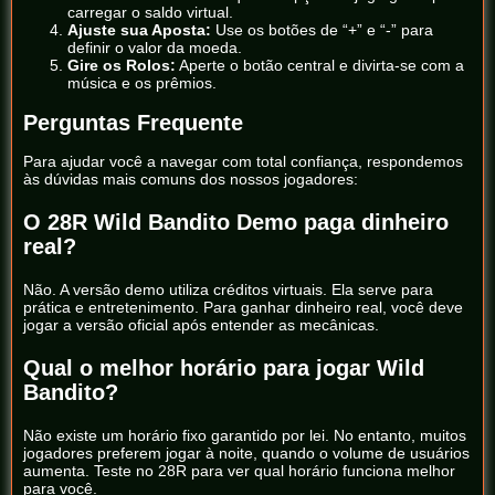
carregar o saldo virtual.
Ajuste sua Aposta:
Use os botões de “+” e “-” para
definir o valor da moeda.
Gire os Rolos:
Aperte o botão central e divirta-se com a
música e os prêmios.
Perguntas Frequente
Para ajudar você a navegar com total confiança, respondemos
às dúvidas mais comuns dos nossos jogadores:
O 28R Wild Bandito Demo paga dinheiro
real?
Não. A versão demo utiliza créditos virtuais. Ela serve para
prática e entretenimento. Para ganhar dinheiro real, você deve
jogar a versão oficial após entender as mecânicas.
Qual o melhor horário para jogar Wild
Bandito?
Não existe um horário fixo garantido por lei. No entanto, muitos
jogadores preferem jogar à noite, quando o volume de usuários
aumenta. Teste no 28R para ver qual horário funciona melhor
para você.