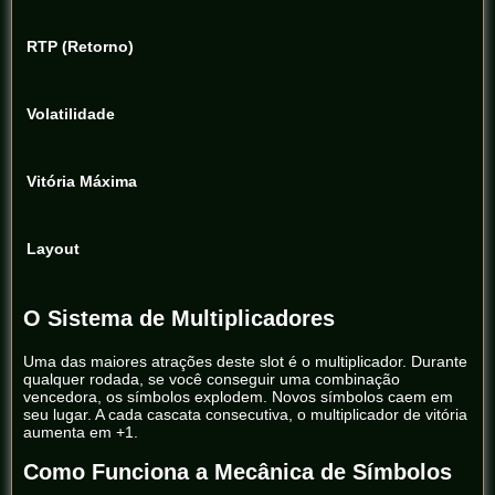
RTP (Retorno)
Volatilidade
Vitória Máxima
Layout
O Sistema de Multiplicadores
Uma das maiores atrações deste slot é o multiplicador. Durante
qualquer rodada, se você conseguir uma combinação
vencedora, os símbolos explodem. Novos símbolos caem em
seu lugar. A cada cascata consecutiva, o multiplicador de vitória
aumenta em +1.
Como Funciona a Mecânica de Símbolos